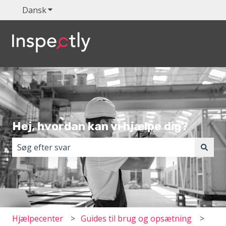
Dansk
Vis undermenu for oversættelser
Hej, hvordan kan vi hjælpe dig?
Der er ingen forslag, da søgefeltet er tomt.
Hjælpecenter
Guides til brug og opsætning