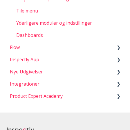
Tile menu
Yderligere moduler og indstillinger
Dashboards
Flow
Inspectly App
Knowledge Alerts
Nye Udgivelser
Filer
Generelt
Integrationer
Projekter
Administrator Nyheder
Product Expert Academy
Digital QA / Tjekliste
Nyt i Appen
Integrationer
Menu og indstillinger
1. Documentation - Kvalitetssikring
Foto Dokumentation
2. Opgaver og mangler