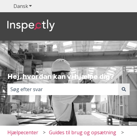
Dansk
Vis undermenu for oversættelser
Hej, hvordan kan vi hjælpe dig?
Der er ingen forslag, da søgefeltet er tomt.
Hjælpecenter
Guides til brug og opsætning